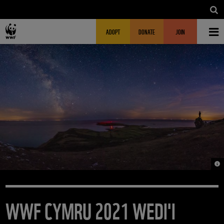
Skip to main content
MAIN NAVIGATION
FUNDRAISING HEADER
ADOPT
DONATE
JOIN
© 
WWF CYMRU 2021 WEDI'I