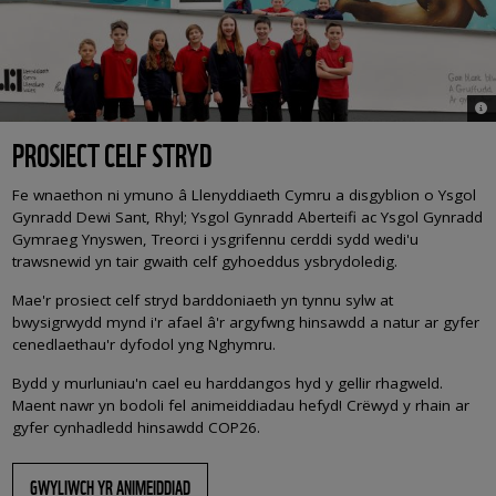
© 
PROSIECT CELF STRYD
Fe wnaethon ni ymuno â Llenyddiaeth Cymru a disgyblion o Ysgol
Gynradd Dewi Sant, Rhyl; Ysgol Gynradd Aberteifi ac Ysgol Gynradd
Gymraeg Ynyswen, Treorci i ysgrifennu cerddi sydd wedi'u
trawsnewid yn tair gwaith celf gyhoeddus ysbrydoledig.
Mae'r prosiect celf stryd barddoniaeth yn tynnu sylw at
bwysigrwydd mynd i'r afael â'r argyfwng hinsawdd a natur ar gyfer
cenedlaethau'r dyfodol yng Nghymru.
Bydd y murluniau'n cael eu harddangos hyd y gellir rhagweld.
Maent nawr yn bodoli fel animeiddiadau hefyd! Crëwyd y rhain ar
gyfer cynhadledd hinsawdd COP26.
GWYLIWCH YR ANIMEIDDIAD