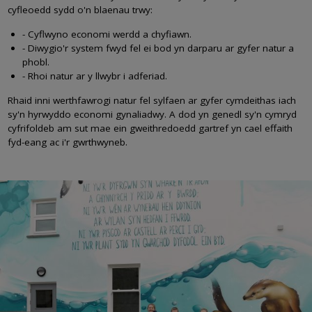
cyfleoedd sydd o'n blaenau trwy:
- Cyflwyno economi werdd a chyfiawn.
- Diwygio'r system fwyd fel ei bod yn darparu ar gyfer natur a
phobl.
- Rhoi natur ar y llwybr i adferiad.
Rhaid inni werthfawrogi natur fel sylfaen ar gyfer cymdeithas iach
sy'n hyrwyddo economi gynaliadwy. A dod yn genedl sy'n cymryd
cyfrifoldeb am sut mae ein gweithredoedd gartref yn cael effaith
fyd-eang ac i'r gwrthwyneb.