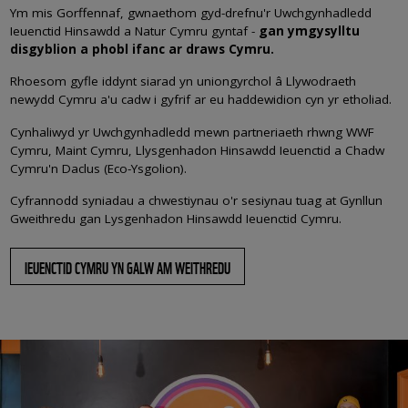
Ym mis Gorffennaf, gwnaethom gyd-drefnu'r Uwchgynhadledd
Ieuenctid Hinsawdd a Natur Cymru gyntaf -
gan ymgysylltu
disgyblion a phobl ifanc ar draws Cymru.
Rhoesom gyfle iddynt siarad yn uniongyrchol â Llywodraeth
newydd Cymru a'u cadw i gyfrif ar eu haddewidion cyn yr etholiad.
Cynhaliwyd yr Uwchgynhadledd mewn partneriaeth rhwng WWF
Cymru, Maint Cymru, Llysgenhadon Hinsawdd Ieuenctid a Chadw
Cymru'n Daclus (Eco-Ysgolion).
Cyfrannodd syniadau a chwestiynau o'r sesiynau tuag at Gynllun
Gweithredu gan Lysgenhadon Hinsawdd Ieuenctid Cymru.
IEUENCTID CYMRU YN GALW AM WEITHREDU