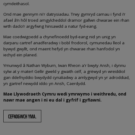
cymdeithasol.
Ond mae gennym ni'r datrysiadau. Trwy gymryd camau i fynd i’r
afael â’n hôl troed amgylcheddol dramor gallwn chwarae ein rhan
wrth daclo’r argyfwng hinsawdd a natur fyd-eang.
Mae coedwigoedd a chynefinoedd byd-eang nid yn unig yn
darparu cartref anadferadwy i bobl frodorol, cymunedau lleol a
bywyd gwyllt, ond maent hefyd yn chwarae rhan hanfodol yn
iechyd ein planed.
Ymunwyd â Nathan Wyburn, Iwan Rheon a'r bwyty Ansh, i dynnu
sylw at y mater! Gellir gweld y gwaith celf, a grëwyd yn wreiddiol
gan ddefnyddio bwydydd cynaliadwy a amlygwyd yn yr adroddiad,
yn gartref newydd iddo yn Ansh, Caerdydd.
Mae Llywodraeth Cymru wedi ymrwymo i weithredu, ond
nawr mae angen i ni eu dal i gyfrif i gyflawni.
CEFNOGWCH YMA.