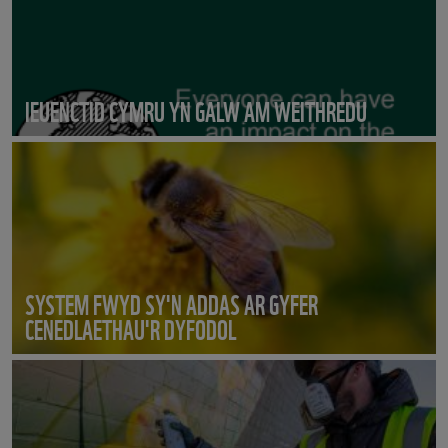
IEUENCTID CYMRU YN GALW AM WEITHREDU
SYSTEM FWYD SY'N ADDAS AR GYFER
CENEDLAETHAU'R DYFODOL