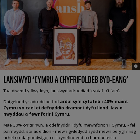
© 
LANSIWYD ‘CYMRU A CHYFRIFOLDEB BYD-EANG’
Tua diwedd y flwyddyn, lansiwyd adroddiad 'cyntaf o'i fath'.
Datgelodd yr adroddiad fod
ardal sy'n cyfateb i 40% maint
Cymru yn cael ei defnyddio dramor i dyfu llond llaw o
nwyddau a fewnforir i Gymru.
Mae 30% o'r tir hwn, a ddefnyddir i dyfu mewnforion i Gymru, - fel
palmwydd, soi ac eidion - mewn gwledydd sydd mewn perygl / risg
uchel o ddatgoedwigo, colli cynefinoedd a chamfanteisio